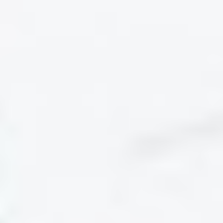
Impressum
MT Süd Betriebs GmbH
An der Altmühl 24
92339 Beilngries
Zweigniederlassung: