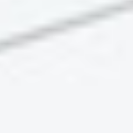
Eine Verlinkung zu Erläuterungen auf Deutsche
Gebärdensprache ist nicht vorhanden.
Zum Download verfügbare PDF-Dokumente sind
nicht barrierefrei und nicht als solche
gekennzeichnet.
Es fehlen zum Teil noch Medien- und
Textalternativen zu Videos, Bilder, Galerien und
Formulare, eingebundene Videos verfügen nicht
über auslesbare Untertitel.
Nicht alle Seiten haben sinnvoll und semantisch
korrekt gesetzte Überschriften.
Nicht alle Teilbereiche erfüllen die
Mindestanforderungen an Kontraste, z.B. einige
Farbkombinationen bei Überschriften und
Hintergründen.
Nicht alle Links sind mit ausreichend