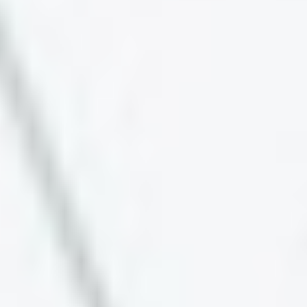
Waldcamping Brombachsee
Sportpark 13
91785
Pleinfeld
Geschäftsführer: Stefan Schüchl,
Michael
Müller
Telefon:
+49 (0) 9144 60 80 90
Telefax:
+49 (0) 9144 60 80 911
E-Mail:
anfrage@waldcamping-brombach.de
Internet:
www.waldcamping-brombach.de
Pflichtinformation nach der Verordnung (EU)
Nr. 524/2013 des Europäischen Parlaments und
Rats:
Zur Online-Streitbeilegung wird durch die