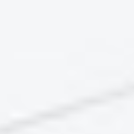
oder Informationen zur Umsetzung der
Barrierefreiheit erfragen? Für Ihr Feedback sowie
alle weiteren Informationen sprechen Sie unsere
verantwortlichen Kontaktpersonen unter:
Per E-Mail: anfrage@waldcamping-brombach.de
Beschwerdeverfahren
Wenn auch nach Ihrem Feedback an den oben
genannten Kontakt keine zufriedenstellende
Lösung gefunden wurde, können Sie sich an das
Landesamt für Digitalisierung, Breitband und
Vermessung (LDBV).
Auf der Internetseite der Beschwerdestelle