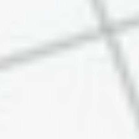
Inhaltlich Verantwortlicher gemäß § 55
Rundfunkstaatsvertrag (RStV)
:
Geschäftsführer: Stefan Schüchl, Michael Müller
Dieses Impressum gilt auch für folgende Social
Media Profile:
Facebook:
https://de-
de.facebook.com/waldcampingbrombachsee/
Instagram:
https://www.instagram.com/waldcampingbrombach
Erklärung zur Barrierefreiheit
Die MT Süd Betriebs GmbH ist bemüht, ihre
Website im Einklang mit der Verordnung über die
Digitalisierung im Freistaat Bayern gem. § 11
(BayDiV) barrierefrei zugänglich zu machen.