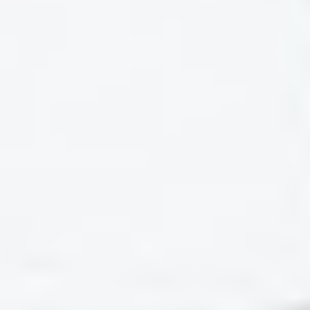
Diese Erklärung zur Barrierefreiheit gilt für
www.waldcamping-brombach.de
.
Stand der Vereinbarkeit mit den Anforderungen
Eine Selbstbewertung ergab, dass diese
Anwendung nur teilweise mit §11 BayDiV vereinbar
ist.
Nicht barrierefreie Bereiche
Die nachstehend aufgeführten Inhalte sind nicht
barrierefrei:
Es fehlen Alternativtexte für Nicht-Text-Inhalte.
Eine Verlinkung zu Erläuterungen in Leichter
Sprache ist nicht vorhanden.