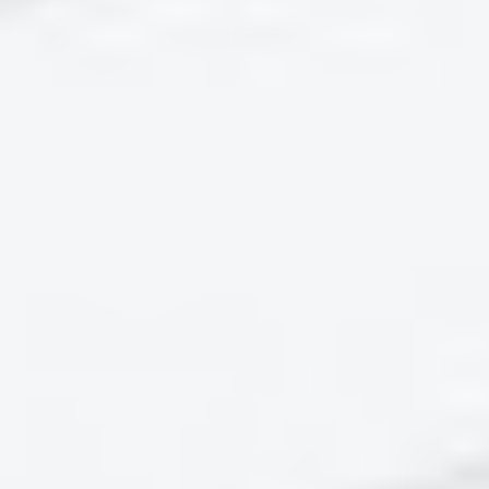
www.ldbv.bayern.de/digitalisierung finden Sie alle
Informationen zum Beschwerdeverfahren. Dort
können Sie nachlesen, wie ein
Beschwerdeverfahren abläuft.
Sie erreichen die Beschwerdestelle unter
folgender Adresse:
Landesamt für Digitalisierung, Breitband und
Vermessung (LDBV)
IT-Dienstleistungszentrum des Freistaats Bayern
Durchsetzungs- und Überwachungsstelle für
barrierefreie Informationstechnik
St.-Martin-Straße 47
81541 München
E-Mail: bitv@bayern.de