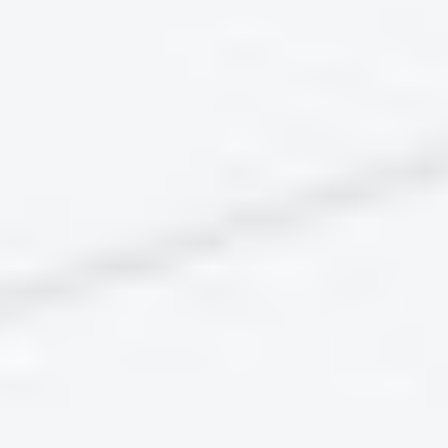
verständlichen Texten versehen. Auf einzelnen
Webseiten können gleichlautende Links stehen.
Erstellung dieser Erklärung zur Barrierefreiheit
Diese Erklärung wurde am 27.06.2025 erstellt.
Die Aussagen bezüglich der Vereinbarkeit mit den
Barrierefreiheitsanforderungen in dieser Erklärung
beruhen auf einer Selbstbewertung.
Die Erklärung wurde zuletzt am 27.06.2025
überprüft.
Feedback und Kontaktangaben
Sie möchten uns bestehende Barrieren mitteilen