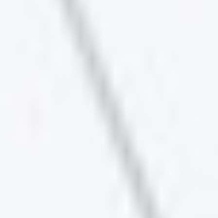
Europäische Kommission eine eigens
eingerichtete Plattform bereitgestellt. Hier
gelangen Sie zu dem betreffenden Webportal:
http://ec.europa.eu/consumers/odr/
Unsere E-Mail für Verbraucherbeschwerden
lautet:
anfrage@waldcamping-brombach.de
.
Registergericht
: Amtsgericht Ingolstadt -
Registergericht-
Registernummer
: HRB 10719
Umsatzsteuer-Identifikationsnummer gemäß §
27a Umsatzsteuergesetz (UStG)
: DE351984097