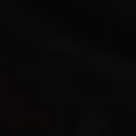
Unser Campingplatz am Brombachsee ist wie
geschaffen für den Urlaub mit der ganzen Familie!
Vom Abenteuerspielplatz bis hin zu
Musikworkshops mit der Camping Musikschule,
bei uns können Ihre Kinder was erleben. Zahlreiche
Freizeitangebote auf dem Campingplatz und in
der Umgebung rund um den Brombachsee lassen
Ihren Urlaub unvergesslich werden. Genießen Sie
einen abwechslungsreichen Familienurlaub mitten
in der bayerischen Natur am See. Für Fragen und
weitere Anregungen stehen wir Ihnen gerne auf
dem Campingplatz zur Verfügung.