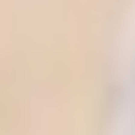
Bowling Lounge
Movieworld Gunzenhausen