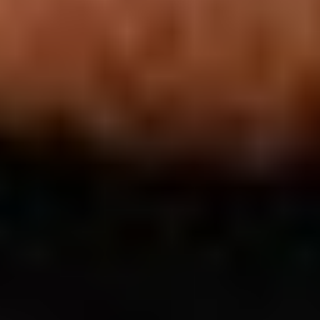
Freizeitangebote für
Kinder am
Brombachsee