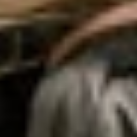
Dürfen Hunde auf den Campingplatz?
Muss Bettwäsche für die Mietobjekte
mitgebracht werden?
Gibt es WLAN am Platz?
Ist Grillen am Platz erlaubt?
Wo kann man frische Brötchen kaufen?