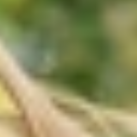
In den Monaten Mai, Juni, Juli und August
herrscht durch die Hauptsaison ein hohes
Telefonaufkommen. Sollten Sie uns telefonisch
nicht erreichen, können Sie uns jederzeit eine E-
Mail an
anfrage@waldcamping-brombach.de
senden.
Wann ist die Rezeption geöffnet?
Unsere Rezeption ist täglich von 08:00-10:00
Uhr und von 16:00-18:00 Uhr geöffnet.