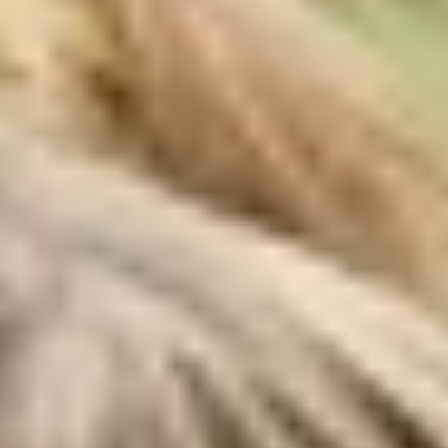
Abweichende Zeiten in der Nebensaison.
Sie können uns jederzeit eine E-Mail an
anfrage@waldcamping-brombach.de
senden.
Sind die Sanitärgebäude geöffnet?
Wann ist An- und Abreise?
Muss ich vorab einen Platz / Mietobjekt
reservieren?