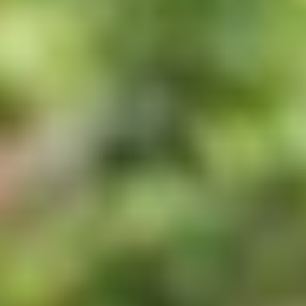
FAQ Waldcamping
Brombachsee
Häufige Fragen rund um
Ihren Urlaub am
Brombachsee
Mit der Buchung erhalten Sie eine
Buchungsbestätigung mit allen wichtigen
Informationen zu Ihrer Anreise. Ihre Frage ist nicht
dabei? Bitte kontaktieren Sie uns gerne.