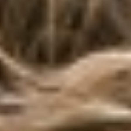
Sind Jugendliche und Gruppen
erwünscht?
Ist der Campingplatz barrierefrei?
Wo kann man mit Elektroautos parken?
Welche Freizeitangebote gibt es am Platz?
Welchen Stecker benötige ich für den
Stromanschluss?