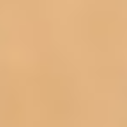
Netzwerks Facebook, Anbieter Facebook Inc., 1
Hacker Way, Menlo Park, California 94025, USA,
integriert. Die Facebook-Plugins erkennen Sie an
dem Facebook-Logo oder dem "Like-Button"
("Gefällt mir") auf unserer Seite. Eine Übersicht
über die Facebook-Plugins finden Sie hier:
http://developers.facebook.com/docs/plugins/
Wenn Sie unsere Seiten besuchen, wird über das
Plugin eine direkte Verbindung zwischen Ihrem
Browser und dem Facebook-Server hergestellt.
Facebook erhält dadurch die Information, dass Sie
mit Ihrer IP-Adresse unsere Seite besucht haben.
Wenn Sie den Facebook "Like-Button" anklicken
während Sie in Ihrem Facebook-Account
eingeloggt sind, können Sie die Inhalte unserer
Seiten auf Ihrem Facebook-Profil verlinken.
Dadurch kann Facebook den Besuch unserer