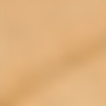
Seiten Ihrem Benutzerkonto zuordnen. Wir weisen
darauf hin, dass wir als Anbieter der Seiten keine
Kenntnis vom Inhalt der übermittelten Daten sowie
deren Nutzung durch Facebook erhalten. Weitere
Informationen hierzu finden Sie in der
Datenschutzerklärung von Facebook unter
http://de-de.facebook.com/policy.php
.
Wenn Sie nicht wünschen, dass Facebook den
Besuch unserer Seiten Ihrem Facebook-
Nutzerkonto zuordnen kann, loggen Sie sich bitte
aus Ihrem Facebook-Benutzerkonto aus.
Datenschutzerklärung für die Nutzung von
Google Analytics
Diese Website nutzt Funktionen des
Webanalysedienstes Google Analytics. Anbieter