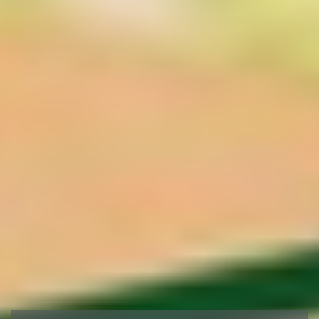
sein.
Kontaktformular
Wenn Sie uns per Kontaktformular Anfragen
zukommen lassen, werden Ihre Angaben aus dem
Anfrageformular inklusive der von Ihnen dort
angegebenen Kontaktdaten zwecks Bearbeitung
der Anfrage und für den Fall von Anschlussfragen
bei uns gespeichert. Diese Daten geben wir nicht
ohne Ihre Einwilligung weiter.
Quellenangabe: eRecht24