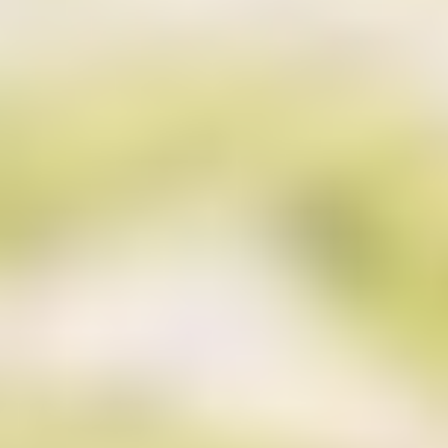
können darüber hinaus die Erfassung der durch
das Cookie erzeugten und auf Ihre Nutzung der
Website bezogenen Daten (inkl. Ihrer IP-Adresse)
an Google sowie die Verarbeitung dieser Daten
durch Google verhindern, indem sie das unter dem
folgenden Link verfügbare Browser-Plugin
herunterladen und installieren:
http://tools.google.com/dlpage/gaoptout?hl=de
Cookies
Die Internetseiten verwenden teilweise so
genannte Cookies. Cookies richten auf Ihrem
Rechner keinen Schaden an und enthalten keine
Viren. Cookies dienen dazu, unser Angebot
nutzerfreundlicher, effektiver und sicherer zu
machen. Cookies sind kleine Textdateien, die auf