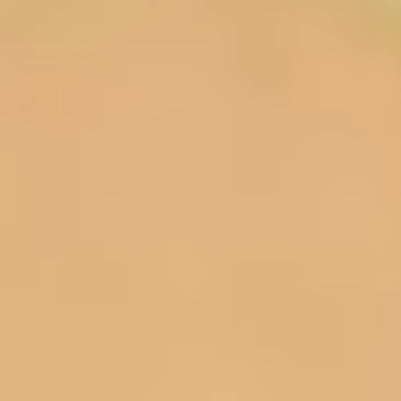
ohne Angabe personenbezogener Daten möglich.
Soweit auf unseren Seiten personenbezogene
Daten (beispielsweise Name, Anschrift oder E-
Mail-Adressen) erhoben werden, erfolgt dies,
soweit möglich, stets auf freiwilliger Basis. Diese
Daten werden ohne Ihre ausdrückliche
Zustimmung nicht an Dritte weitergegeben.
Wir weisen darauf hin, dass die Datenübertragung
im Internet (z.B. bei der Kommunikation per E-Mail)
Sicherheitslücken aufweisen kann. Ein lückenloser
Schutz der Daten vor dem Zugriff durch Dritte ist
nicht möglich.
Datenschutzerklärung für die Nutzung von
Facebook-Plugins (Like-Button)
Auf unseren Seiten sind Plugins des sozialen