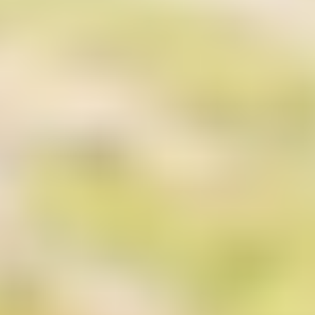
Ihrem Rechner abgelegt werden und die Ihr
Browser speichert.
Die meisten der von uns verwendeten Cookies
sind so genannte „Session-Cookies“. Sie werden
nach Ende Ihres Besuchs automatisch gelöscht.
Andere Cookies bleiben auf Ihrem Endgerät
gespeichert, bis Sie diese löschen. Diese Cookies
ermöglichen es uns, Ihren Browser beim nächsten
Besuch wiederzuerkennen.
Sie können Ihren Browser so einstellen, dass Sie
über das Setzen von Cookies informiert werden
und Cookies nur im Einzelfall erlauben, die
Annahme von Cookies für bestimmte Fälle oder
generell ausschließen sowie das automatische
Löschen der Cookies beim Schließen des Browser
aktivieren. Bei der Deaktivierung von Cookies kann
die Funktionalität dieser Website eingeschränkt