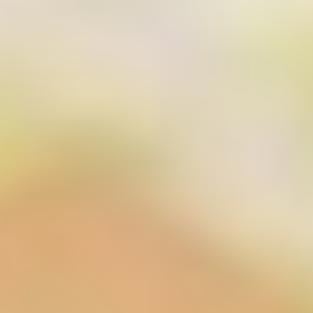
Wir freuen uns, dass Sie unsere Webseiten
besuchen und bedanken uns für Ihr Interesse an
unserem Unternehmen, unseren Produkten und
unseren Webseiten. Der Schutz Ihrer Privatsphäre
bei der Nutzung unserer Webseiten ist uns
wichtig. Daher nehmen Sie bitte nachstehende
Informationen zur Kenntnis:
Datenschutzrechtlinie
MT Süd Betriebs GmbH nimmt den Schutz Ihrer
persönlichen Daten sehr ernst. Wir behandeln Ihre
personenbezogenen Daten vertraulich und
entsprechend der gesetzlichen
Datenschutzvorschriften sowie dieser
Datenschutzerklärung.
Die Nutzung unserer Webseite ist in der Regel