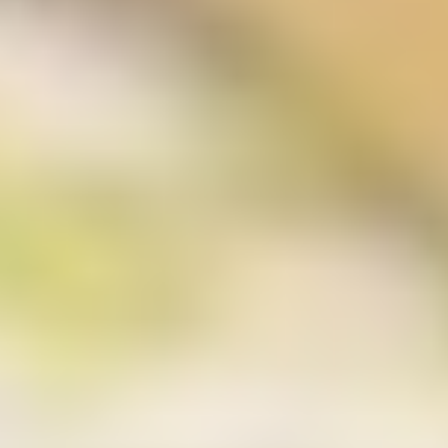
und dort gekürzt. Im Auftrag des Betreibers dieser
Website wird Google diese Informationen
benutzen, um Ihre Nutzung der Website
auszuwerten, um Reports über die
Websiteaktivitäten zusammenzustellen und um
weitere mit der Websitenutzung und der
Internetnutzung verbundene Dienstleistungen
gegenüber dem Websitebetreiber zu erbringen.
Die im Rahmen von Google Analytics von Ihrem
Browser übermittelte IP-Adresse wird nicht mit
anderen Daten von Google zusammengeführt.
Sie können die Speicherung der Cookies durch
eine entsprechende Einstellung Ihrer Browser-
Software verhindern; wir weisen Sie jedoch darauf
hin, dass Sie in diesem Fall gegebenenfalls nicht
sämtliche Funktionen dieser Website
vollumfänglich werden nutzen können. Sie