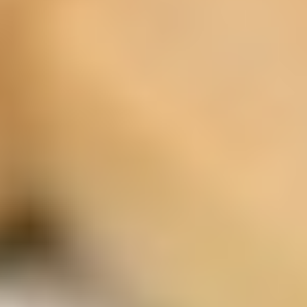
ist die Google Inc. 1600 Amphitheatre Parkway
Mountain View, CA 94043, USA. Google Analytics
verwendet sog. "Cookies". Das sind Textdateien,
die auf Ihrem Computer gespeichert werden und
die eine Analyse der Benutzung der Website durch
Sie ermöglichen. Die durch den Cookie erzeugten
Informationen über Ihre Benutzung dieser Website
werden in der Regel an einen Server von Google in
den USA übertragen und dort gespeichert.
Im Falle der Aktivierung der IP-Anonymisierung auf
dieser Webseite wird Ihre IP-Adresse von Google
jedoch innerhalb von Mitgliedstaaten der
Europäischen Union oder in anderen
Vertragsstaaten des Abkommens über den
Europäischen Wirtschaftsraum zuvor gekürzt. Nur
in Ausnahmefällen wird die volle IP-Adresse an
einen Server von Google in den USA übertragen